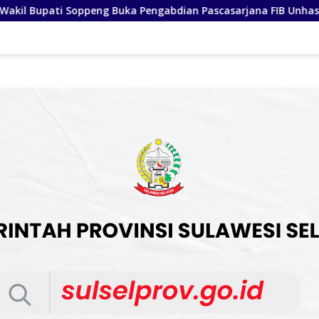
an Pascasarjana FIB Unhas, Tegaskan Budaya sebagai Identit