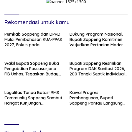
Rekomendasi untuk kamu
Pemkab Soppeng dan DPRD
Dukung Program Nasional,
Mulai Pembahasan KUA-PPAS
Bupati Soppeng Komitmen
2027, Fokus pada
Wujudkan Pertanian Modern
Pembangunan Berkelanjutan
dan Swasembada Pangan
Wakil Bupati Soppeng Buka
Bupati Soppeng Resmikan
Pengabdian Pascasarjana
Program DAK Sanitasi 2026,
FIB Unhas, Tegaskan Budaya
200 Tangki Septik Individual
sebagai Identitas dan
Dibangun di Lilirilau
Benteng Bangsa
Loyalitas Tanpa Batas! RMS
Kawal Progres
Community Soppeng Sambut
Pembangunan, Bupati
Hangat Kunjungan
Soppeng Pantau Langsung
Persaudaraan RMS
Kesiapan SRT 64
Community Pinrang