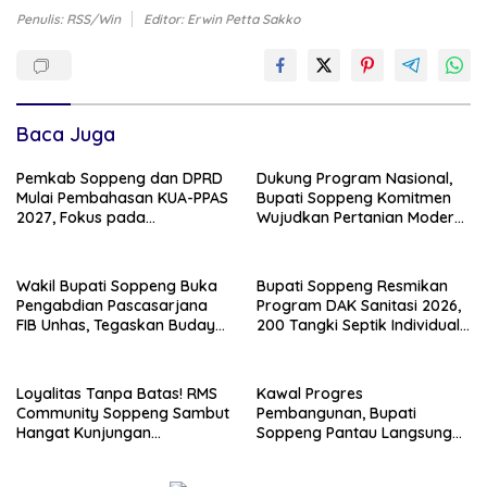
Penulis: RSS/win
Editor: Erwin Petta Sakko
Baca Juga
Pemkab Soppeng dan DPRD
Dukung Program Nasional,
Mulai Pembahasan KUA-PPAS
Bupati Soppeng Komitmen
2027, Fokus pada
Wujudkan Pertanian Modern
Pembangunan Berkelanjutan
dan Swasembada Pangan
Wakil Bupati Soppeng Buka
Bupati Soppeng Resmikan
Pengabdian Pascasarjana
Program DAK Sanitasi 2026,
FIB Unhas, Tegaskan Budaya
200 Tangki Septik Individual
sebagai Identitas dan
Dibangun di Lilirilau
Benteng Bangsa
Loyalitas Tanpa Batas! RMS
Kawal Progres
Community Soppeng Sambut
Pembangunan, Bupati
Hangat Kunjungan
Soppeng Pantau Langsung
Persaudaraan RMS
Kesiapan SRT 64
Community Pinrang