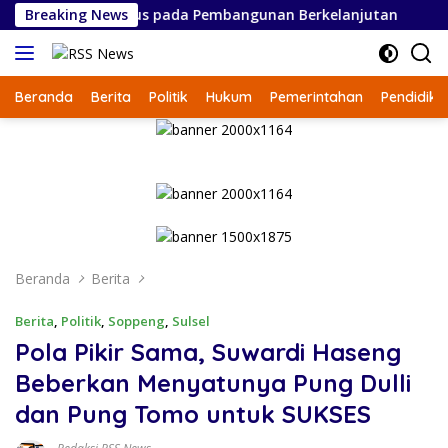
Langsung
PAS 2027, Fokus pada Pembangunan Berkelanjutan
Breaking News
Du
ke
konten
Beranda
Berita
Politik
Hukum
Pemerintahan
Pendidika
Beranda
Berita
Berita
,
Politik
,
Soppeng
,
Sulsel
Pola Pikir Sama, Suwardi Haseng
Beberkan Menyatunya Pung Dulli
dan Pung Tomo untuk SUKSES