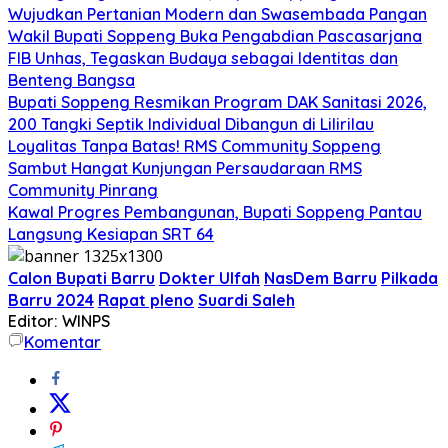
Wujudkan Pertanian Modern dan Swasembada Pangan
Wakil Bupati Soppeng Buka Pengabdian Pascasarjana
FIB Unhas, Tegaskan Budaya sebagai Identitas dan
Benteng Bangsa
Bupati Soppeng Resmikan Program DAK Sanitasi 2026,
200 Tangki Septik Individual Dibangun di Lilirilau
Loyalitas Tanpa Batas! RMS Community Soppeng
Sambut Hangat Kunjungan Persaudaraan RMS
Community Pinrang
Kawal Progres Pembangunan, Bupati Soppeng Pantau
Langsung Kesiapan SRT 64
Calon Bupati Barru
Dokter Ulfah
NasDem Barru
Pilkada
Barru 2024
Rapat pleno
Suardi Saleh
Editor: WINPS
Komentar