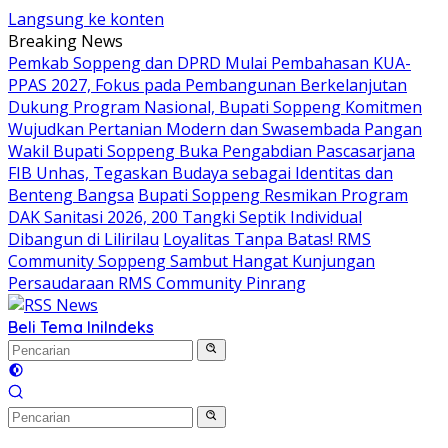
Langsung ke konten
Breaking News
Pemkab Soppeng dan DPRD Mulai Pembahasan KUA-
PPAS 2027, Fokus pada Pembangunan Berkelanjutan
Dukung Program Nasional, Bupati Soppeng Komitmen
Wujudkan Pertanian Modern dan Swasembada Pangan
Wakil Bupati Soppeng Buka Pengabdian Pascasarjana
FIB Unhas, Tegaskan Budaya sebagai Identitas dan
Benteng Bangsa
Bupati Soppeng Resmikan Program
DAK Sanitasi 2026, 200 Tangki Septik Individual
Dibangun di Lilirilau
Loyalitas Tanpa Batas! RMS
Community Soppeng Sambut Hangat Kunjungan
Persaudaraan RMS Community Pinrang
Beli Tema Ini
Indeks