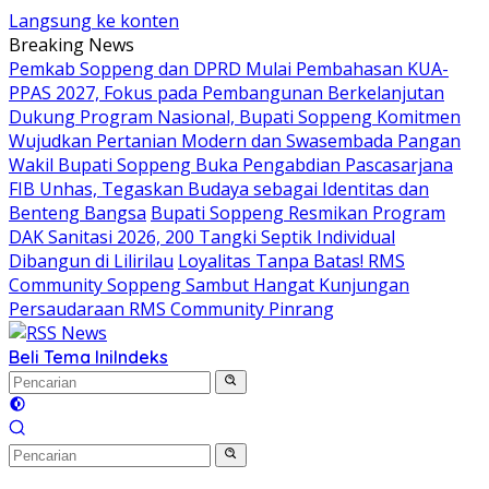
Langsung ke konten
Breaking News
Pemkab Soppeng dan DPRD Mulai Pembahasan KUA-
PPAS 2027, Fokus pada Pembangunan Berkelanjutan
Dukung Program Nasional, Bupati Soppeng Komitmen
Wujudkan Pertanian Modern dan Swasembada Pangan
Wakil Bupati Soppeng Buka Pengabdian Pascasarjana
FIB Unhas, Tegaskan Budaya sebagai Identitas dan
Benteng Bangsa
Bupati Soppeng Resmikan Program
DAK Sanitasi 2026, 200 Tangki Septik Individual
Dibangun di Lilirilau
Loyalitas Tanpa Batas! RMS
Community Soppeng Sambut Hangat Kunjungan
Persaudaraan RMS Community Pinrang
Beli Tema Ini
Indeks