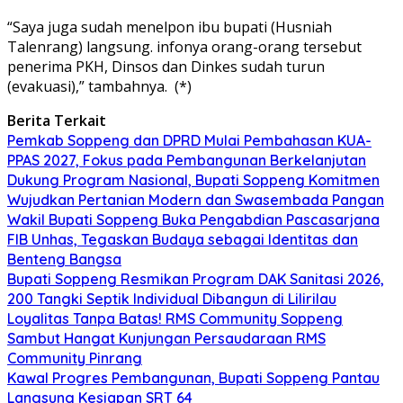
“Saya juga sudah menelpon ibu bupati (Husniah
Talenrang) langsung. infonya orang-orang tersebut
penerima PKH, Dinsos dan Dinkes sudah turun
(evakuasi),” tambahnya. (*)
Berita Terkait
Pemkab Soppeng dan DPRD Mulai Pembahasan KUA-
PPAS 2027, Fokus pada Pembangunan Berkelanjutan
Dukung Program Nasional, Bupati Soppeng Komitmen
Wujudkan Pertanian Modern dan Swasembada Pangan
Wakil Bupati Soppeng Buka Pengabdian Pascasarjana
FIB Unhas, Tegaskan Budaya sebagai Identitas dan
Benteng Bangsa
Bupati Soppeng Resmikan Program DAK Sanitasi 2026,
200 Tangki Septik Individual Dibangun di Lilirilau
Loyalitas Tanpa Batas! RMS Community Soppeng
Sambut Hangat Kunjungan Persaudaraan RMS
Community Pinrang
Kawal Progres Pembangunan, Bupati Soppeng Pantau
Langsung Kesiapan SRT 64