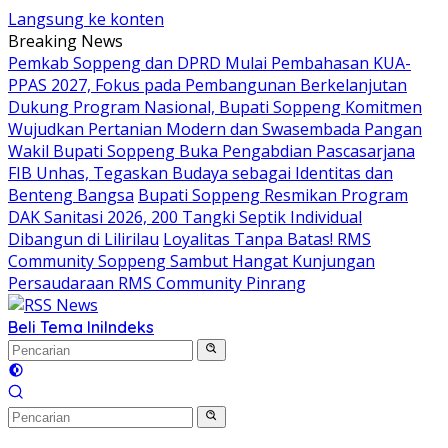
Langsung ke konten
Breaking News
Pemkab Soppeng dan DPRD Mulai Pembahasan KUA-
PPAS 2027, Fokus pada Pembangunan Berkelanjutan
Dukung Program Nasional, Bupati Soppeng Komitmen
Wujudkan Pertanian Modern dan Swasembada Pangan
Wakil Bupati Soppeng Buka Pengabdian Pascasarjana
FIB Unhas, Tegaskan Budaya sebagai Identitas dan
Benteng Bangsa
Bupati Soppeng Resmikan Program
DAK Sanitasi 2026, 200 Tangki Septik Individual
Dibangun di Lilirilau
Loyalitas Tanpa Batas! RMS
Community Soppeng Sambut Hangat Kunjungan
Persaudaraan RMS Community Pinrang
Beli Tema Ini
Indeks