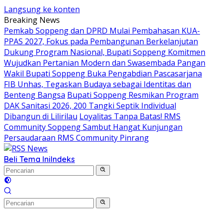
Langsung ke konten
Breaking News
Pemkab Soppeng dan DPRD Mulai Pembahasan KUA-
PPAS 2027, Fokus pada Pembangunan Berkelanjutan
Dukung Program Nasional, Bupati Soppeng Komitmen
Wujudkan Pertanian Modern dan Swasembada Pangan
Wakil Bupati Soppeng Buka Pengabdian Pascasarjana
FIB Unhas, Tegaskan Budaya sebagai Identitas dan
Benteng Bangsa
Bupati Soppeng Resmikan Program
DAK Sanitasi 2026, 200 Tangki Septik Individual
Dibangun di Lilirilau
Loyalitas Tanpa Batas! RMS
Community Soppeng Sambut Hangat Kunjungan
Persaudaraan RMS Community Pinrang
Beli Tema Ini
Indeks