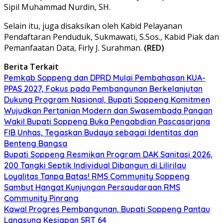
Sipil Muhammad Nurdin, SH.
Selain itu, juga disaksikan oleh Kabid Pelayanan
Pendaftaran Penduduk, Sukmawati, S.Sos., Kabid Piak dan
Pemanfaatan Data, Firly J. Surahman.
(RED)
Berita Terkait
Pemkab Soppeng dan DPRD Mulai Pembahasan KUA-
PPAS 2027, Fokus pada Pembangunan Berkelanjutan
Dukung Program Nasional, Bupati Soppeng Komitmen
Wujudkan Pertanian Modern dan Swasembada Pangan
Wakil Bupati Soppeng Buka Pengabdian Pascasarjana
FIB Unhas, Tegaskan Budaya sebagai Identitas dan
Benteng Bangsa
Bupati Soppeng Resmikan Program DAK Sanitasi 2026,
200 Tangki Septik Individual Dibangun di Lilirilau
Loyalitas Tanpa Batas! RMS Community Soppeng
Sambut Hangat Kunjungan Persaudaraan RMS
Community Pinrang
Kawal Progres Pembangunan, Bupati Soppeng Pantau
Langsung Kesiapan SRT 64