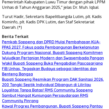
Pemerintah Kabupaten Luwu Timur dengan pihak LPPM
Unhas di Tahun Anggaran 2025,” jelas Dr. Muh. Iqbal.
Turut Hadir, Sekretaris Bapelitbangda Lutim, plt. Kadis
Kominfo, plt. Kadis DPK Lutim, dan Staf Sekretariat
Daerah. (*)
Berita Terkait
Pemkab Soppeng dan DPRD Mulai Pembahasan KUA-
PPAS 2027, Fokus pada Pembangunan Berkelanjutan
Dukung Program Nasional, Bupati Soppeng Komitmen
Wujudkan Pertanian Modern dan Swasembada Pangan
Wakil Bupati Soppeng Buka Pengabdian Pascasarjana
FIB Unhas, Tegaskan Budaya sebagai Identitas dan
Benteng Bangsa
Bupati Soppeng Resmikan Program DAK Sanitasi 2026,
200 Tangki Septik Individual Dibangun di Lilirilau
Loyalitas Tanpa Batas! RMS Community Soppeng
Sambut Hangat Kunjungan Persaudaraan RMS
Community Pinrang
Kawal Progres Pembangunan, Bupati Soppeng Pantau