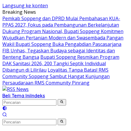
Langsung ke konten
Breaking News
Pemkab Soppeng dan DPRD Mulai Pembahasan KUA-
PPAS 2027, Fokus pada Pembangunan Berkelanjutan
Dukung Program Nasional, Bupati Soppeng Komitmen
Wujudkan Pertanian Modern dan Swasembada Pangan
Wakil Bupati Soppeng Buka Pengabdian Pascasarjana
FIB Unhas, Tegaskan Budaya sebagai Identitas dan
Benteng Bangsa
Bupati Soppeng Resmikan Program
DAK Sanitasi 2026, 200 Tangki Septik Individual
Dibangun di Lilirilau
Loyalitas Tanpa Batas! RMS
Community Soppeng Sambut Hangat Kunjungan
Persaudaraan RMS Community Pinrang
Beli Tema Ini
Indeks