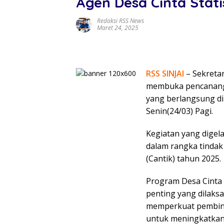
Agen Desa Cinta Stati
Redaksi RSS News
Maret 24, 2025
RSS SINJAI
– Sekretar
membuka pencananga
yang berlangsung d
Senin(24/03) Pagi.
Kegiatan yang digela
dalam rangka tindak 
(Cantik) tahun 2025.
Program Desa Cinta 
penting yang dilaks
memperkuat pembinaa
untuk meningkatkan