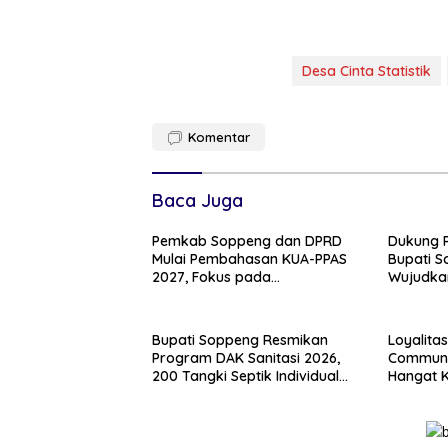
Desa Cinta Statistik
Komentar
Baca Juga
Pemkab Soppeng dan DPRD
Dukung P
Mulai Pembahasan KUA-PPAS
Bupati 
2027, Fokus pada
Wujudka
Pembangunan Berkelanjutan
dan Swa
Bupati Soppeng Resmikan
Loyalita
Program DAK Sanitasi 2026,
Communi
200 Tangki Septik Individual
Hangat 
Dibangun di Lilirilau
Persaud
Pinrang