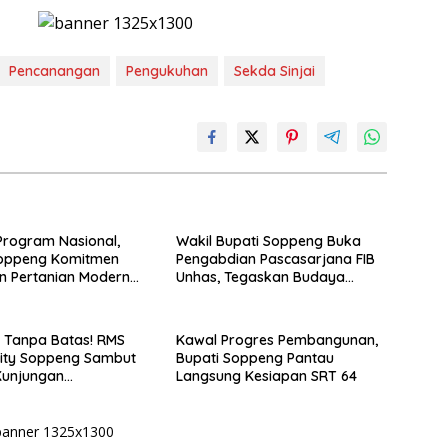
Pencanangan
Pengukuhan
Sekda Sinjai
rogram Nasional,
Wakil Bupati Soppeng Buka
Soppeng Komitmen
Pengabdian Pascasarjana FIB
n Pertanian Modern
Unhas, Tegaskan Budaya
sembada Pangan
sebagai Identitas dan Benteng
Bangsa
s Tanpa Batas! RMS
Kawal Progres Pembangunan,
ty Soppeng Sambut
Bupati Soppeng Pantau
Kunjungan
Langsung Kesiapan SRT 64
araan RMS Community