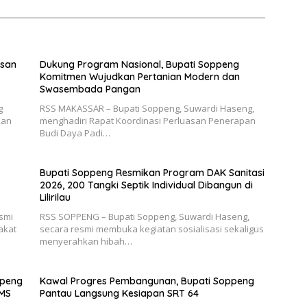
san
Dukung Program Nasional, Bupati Soppeng
Komitmen Wujudkan Pertanian Modern dan
Swasembada Pangan
g
RSS MAKASSAR – Bupati Soppeng, Suwardi Haseng,
kan
menghadiri Rapat Koordinasi Perluasan Penerapan
Budi Daya Padi…
Bupati Soppeng Resmikan Program DAK Sanitasi
2026, 200 Tangki Septik Individual Dibangun di
Lilirilau
smi
RSS SOPPENG – Bupati Soppeng, Suwardi Haseng,
akat
secara resmi membuka kegiatan sosialisasi sekaligus
menyerahkan hibah…
ppeng
Kawal Progres Pembangunan, Bupati Soppeng
RMS
Pantau Langsung Kesiapan SRT 64