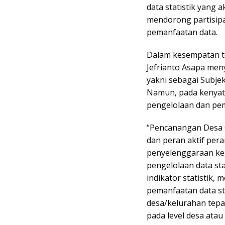
data statistik yang
mendorong partisip
pemanfaatan data.
Dalam kesempatan te
Jefrianto Asapa me
yakni sebagai Subj
Namun, pada kenyata
pengelolaan dan pe
“Pencanangan Desa C
dan peran aktif per
penyelenggaraan keg
pengelolaan data st
indikator statistik,
pemanfaatan data s
desa/kelurahan tepa
pada level desa atau 