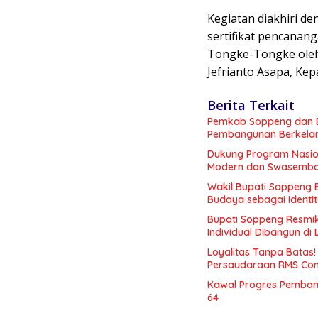
Kegiatan diakhiri d
sertifikat pencanan
Tongke-Tongke oleh 
Jefrianto Asapa, Kep
Berita Terkait
Pemkab Soppeng dan D
Pembangunan Berkelan
Dukung Program Nasio
Modern dan Swasemb
Wakil Bupati Soppeng 
Budaya sebagai Identi
Bupati Soppeng Resmik
Individual Dibangun di Li
Loyalitas Tanpa Bata
Persaudaraan RMS Com
Kawal Progres Pemban
64