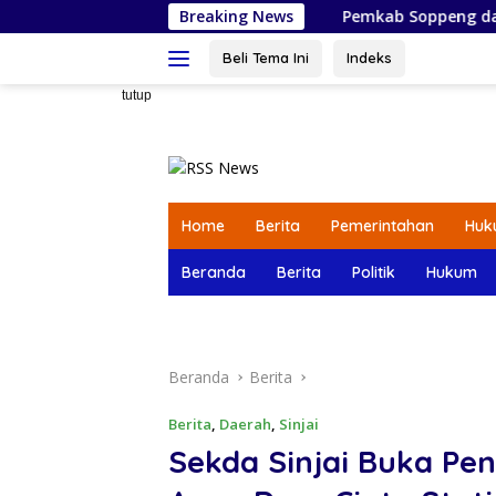
Langsung
Breaking News
Pemkab Soppeng dan DPRD Mulai 
ke
konten
Beli Tema Ini
Indeks
tutup
Home
Berita
Pemerintahan
Huk
Beranda
Berita
Politik
Hukum
Beranda
Berita
Berita
,
Daerah
,
Sinjai
Sekda Sinjai Buka P