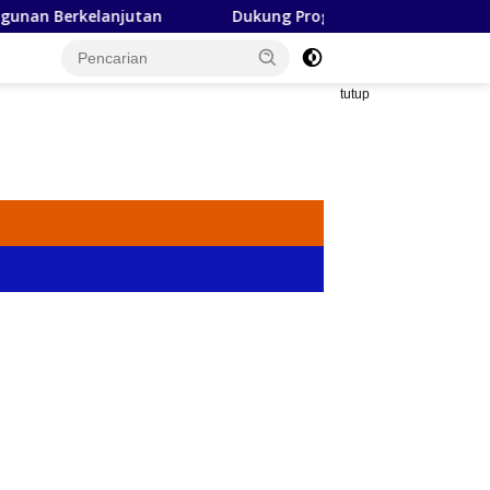
njutan
Dukung Program Nasional, Bupati Soppeng K
tutup