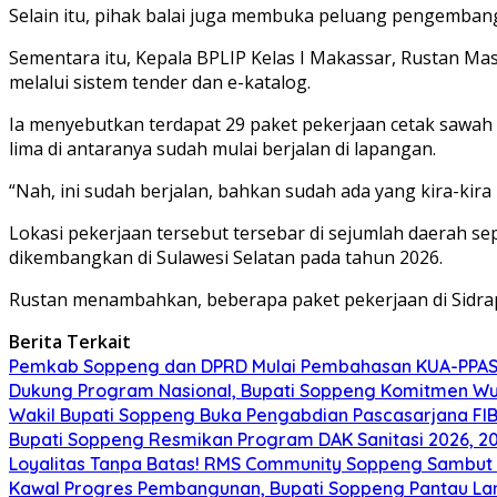
Selain itu, pihak balai juga membuka peluang pengembang
Sementara itu, Kepala BPLIP Kelas I Makassar, Rustan Ma
melalui sistem tender dan e-katalog.
Ia menyebutkan terdapat 29 paket pekerjaan cetak sawah y
lima di antaranya sudah mulai berjalan di lapangan.
“Nah, ini sudah berjalan, bahkan sudah ada yang kira-kira 
Lokasi pekerjaan tersebut tersebar di sejumlah daerah s
dikembangkan di Sulawesi Selatan pada tahun 2026.
Rustan menambahkan, beberapa paket pekerjaan di Sidrap 
Berita Terkait
Pemkab Soppeng dan DPRD Mulai Pembahasan KUA-PPAS 
Dukung Program Nasional, Bupati Soppeng Komitmen W
Wakil Bupati Soppeng Buka Pengabdian Pascasarjana FI
Bupati Soppeng Resmikan Program DAK Sanitasi 2026, 200 T
Loyalitas Tanpa Batas! RMS Community Soppeng Sambut
Kawal Progres Pembangunan, Bupati Soppeng Pantau La