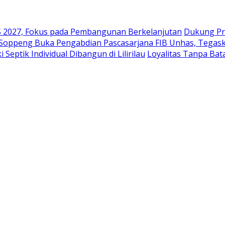
2027, Fokus pada Pembangunan Berkelanjutan
Dukung Pr
 Soppeng Buka Pengabdian Pascasarjana FIB Unhas, Tegask
eptik Individual Dibangun di Lilirilau
Loyalitas Tanpa Ba