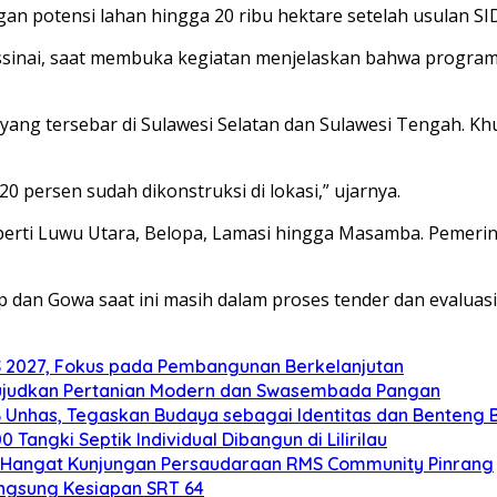
an potensi lahan hingga 20 ribu hektare setelah usulan SI
ssinai, saat membuka kegiatan menjelaskan bahwa program c
ang tersebar di Sulawesi Selatan dan Sulawesi Tengah. Khu
20 persen sudah dikonstruksi di lokasi,” ujarnya.
eperti Luwu Utara, Belopa, Lamasi hingga Masamba. Pemeri
dan Gowa saat ini masih dalam proses tender dan evaluasi.
2027, Fokus pada Pembangunan Berkelanjutan
ujudkan Pertanian Modern dan Swasembada Pangan
B Unhas, Tegaskan Budaya sebagai Identitas dan Benteng
angki Septik Individual Dibangun di Lilirilau
 Hangat Kunjungan Persaudaraan RMS Community Pinrang
ngsung Kesiapan SRT 64