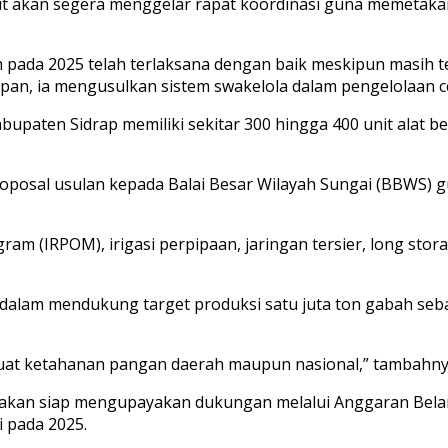
rkait akan segera menggelar rapat koordinasi guna memetak
 pada 2025 telah terlaksana dengan baik meskipun masih 
pan, ia mengusulkan sistem swakelola dalam pengelolaan c
abupaten Sidrap memiliki sekitar 300 hingga 400 unit alat be
roposal usulan kepada Balai Besar Wilayah Sungai (BBWS) 
gram (IRPOM), irigasi perpipaan, jaringan tersier, long st
lam mendukung target produksi satu juta ton gabah sebag
kuat ketahanan pangan daerah maupun nasional,” tambahny
takan siap mengupayakan dukungan melalui Anggaran Be
i pada 2025.