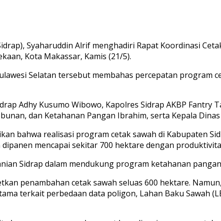
drap), Syaharuddin Alrif menghadiri Rapat Koordinasi Ceta
ekaan, Kota Makassar, Kamis (21/5).
-Sulawesi Selatan tersebut membahas percepatan program c
Sidrap Adhy Kusumo Wibowo, Kapolres Sidrap AKBP Fantry Ta
bunan, dan Ketahanan Pangan Ibrahim, serta Kepala Dinas 
an bahwa realisasi program cetak sawah di Kabupaten Sidra
an dipanen mencapai sekitar 700 hektare dengan produktivit
tanian Sidrap dalam mendukung program ketahanan pangan n
etkan penambahan cetak sawah seluas 600 hektare. Namun
rutama terkait perbedaan data poligon, Lahan Baku Sawah 