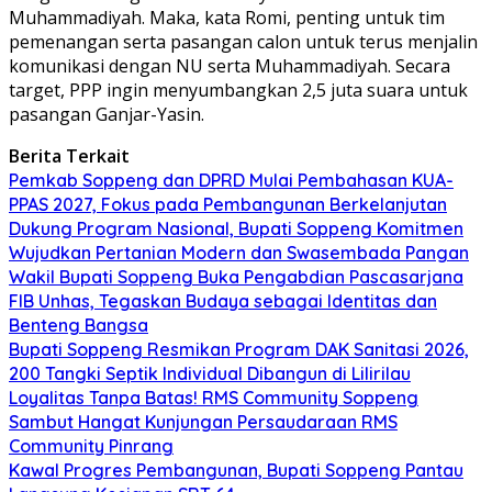
Muhammadiyah. Maka, kata Romi, penting untuk tim
pemenangan serta pasangan calon untuk terus menjalin
komunikasi dengan NU serta Muhammadiyah. Secara
target, PPP ingin menyumbangkan 2,5 juta suara untuk
pasangan Ganjar-Yasin.
Berita Terkait
Pemkab Soppeng dan DPRD Mulai Pembahasan KUA-
PPAS 2027, Fokus pada Pembangunan Berkelanjutan
Dukung Program Nasional, Bupati Soppeng Komitmen
Wujudkan Pertanian Modern dan Swasembada Pangan
Wakil Bupati Soppeng Buka Pengabdian Pascasarjana
FIB Unhas, Tegaskan Budaya sebagai Identitas dan
Benteng Bangsa
Bupati Soppeng Resmikan Program DAK Sanitasi 2026,
200 Tangki Septik Individual Dibangun di Lilirilau
Loyalitas Tanpa Batas! RMS Community Soppeng
Sambut Hangat Kunjungan Persaudaraan RMS
Community Pinrang
Kawal Progres Pembangunan, Bupati Soppeng Pantau