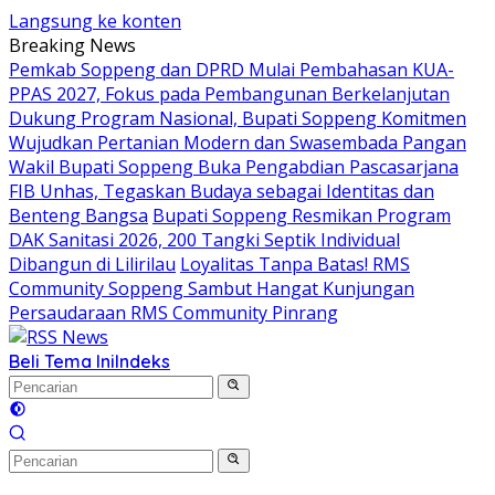
Langsung ke konten
Breaking News
Pemkab Soppeng dan DPRD Mulai Pembahasan KUA-
PPAS 2027, Fokus pada Pembangunan Berkelanjutan
Dukung Program Nasional, Bupati Soppeng Komitmen
Wujudkan Pertanian Modern dan Swasembada Pangan
Wakil Bupati Soppeng Buka Pengabdian Pascasarjana
FIB Unhas, Tegaskan Budaya sebagai Identitas dan
Benteng Bangsa
Bupati Soppeng Resmikan Program
DAK Sanitasi 2026, 200 Tangki Septik Individual
Dibangun di Lilirilau
Loyalitas Tanpa Batas! RMS
Community Soppeng Sambut Hangat Kunjungan
Persaudaraan RMS Community Pinrang
Beli Tema Ini
Indeks