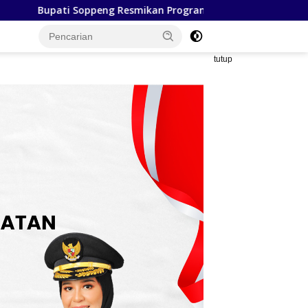
am DAK Sanitasi 2026, 200 Tangki Septik Individual Dibangun di
tutup