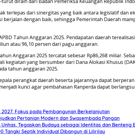
-turut diraih dari Badan Pemeriksa Keuangan Republik Indo
k terlepas dari sinergitas yang baik antara legislatif dan 
 berjalan dengan baik, sehingga Pemerintah Daerah mampu m
APBD Tahun Anggaran 2025. Pendapatan daerah terealisasi s
liun atau 96,10 persen dari pagu anggaran.
Tahun Anggaran 2025 tercatat sebesar Rp86,268 miliar. Seb
i kegiatan yang bersumber dari Dana Alokasi Khusus (DAK),
ada tahun anggaran 2025.
epala perangkat daerah beserta jajarannya dapat berpera
if menjadi kunci agar pembahasan Ranperda dapat berlangs
2027, Fokus pada Pembangunan Berkelanjutan
ujudkan Pertanian Modern dan Swasembada Pangan
B Unhas, Tegaskan Budaya sebagai Identitas dan Benteng
angki Septik Individual Dibangun di Lilirilau