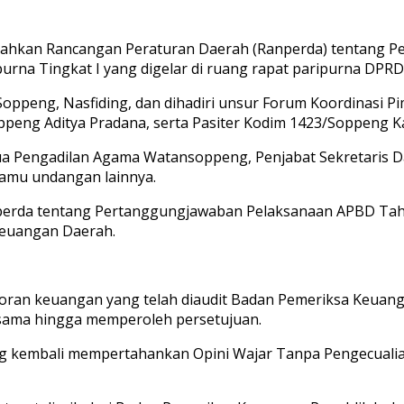
rahkan Rancangan Peraturan Daerah (Ranperda) tentang
na Tingkat I yang digelar di ruang rapat paripurna DPRD
oppeng, Nasfiding, dan dihadiri unsur Forum Koordinasi P
ppeng Aditya Pradana, serta Pasiter Kodim 1423/Soppeng K
ua Pengadilan Agama Watansoppeng, Penjabat Sekretaris 
 tamu undangan lainnya.
perda tentang Pertanggungjawaban Pelaksanaan APBD Ta
Keuangan Daerah.
an keuangan yang telah diaudit Badan Pemeriksa Keuangan
sama hingga memperoleh persetujuan.
 kembali mempertahankan Opini Wajar Tanpa Pengecualia