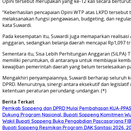
Opini tersebut merupakan yang ke-12 kali secara berturut
“Keberhasilan pencapaian Opini WTP atas LKPD tersebut ta
melaksanakan fungsi pengawasan, budgeting, dan regulasi
kata Suwardi.
Pada kesempatan itu, Suwardi juga memaparkan realisasi 
anggaran, sedangkan belanja daerah mencapai Rp1,097 tri
Sementara itu, Sisa Lebih Perhitungan Anggaran (SiLPA) 
memiliki peruntukan, di antaranya untuk membiayai kembal
kewajiban pemerintah daerah yang belum terselesaikan p
Mengakhiri penyampaiannya, Suwardi berharap seluruh k
DPRD. Menurutnya, sinergi antara eksekutif dan legislat
ketentuan peraturan perundang-undangan. (*)
Berita Terkait
Pemkab Soppeng dan DPRD Mulai Pembahasan KUA-PPAS 
Dukung Program Nasional, Bupati Soppeng Komitmen W
Wakil Bupati Soppeng Buka Pengabdian Pascasarjana FI
Bupati Soppeng Resmikan Program DAK Sanitasi 2026, 200 T