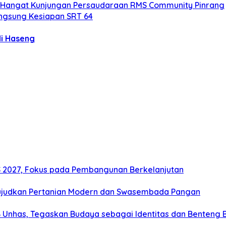
 Hangat Kunjungan Persaudaraan RMS Community Pinrang
ngsung Kesiapan SRT 64
i Haseng
2027, Fokus pada Pembangunan Berkelanjutan
ujudkan Pertanian Modern dan Swasembada Pangan
B Unhas, Tegaskan Budaya sebagai Identitas dan Benteng