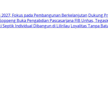
2027, Fokus pada Pembangunan Berkelanjutan
Dukung Pr
 Soppeng Buka Pengabdian Pascasarjana FIB Unhas, Tegask
eptik Individual Dibangun di Lilirilau
Loyalitas Tanpa Ba