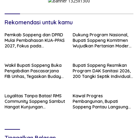
Rekomendasi untuk kamu
Pemkab Soppeng dan DPRD
Dukung Program Nasional,
Mulai Pembahasan KUA-PPAS
Bupati Soppeng Komitmen
2027, Fokus pada
Wujudkan Pertanian Modern
Pembangunan Berkelanjutan
dan Swasembada Pangan
Wakil Bupati Soppeng Buka
Bupati Soppeng Resmikan
Pengabdian Pascasarjana
Program DAK Sanitasi 2026,
FIB Unhas, Tegaskan Budaya
200 Tangki Septik Individual
sebagai Identitas dan
Dibangun di Lilirilau
Benteng Bangsa
Loyalitas Tanpa Batas! RMS
Kawal Progres
Community Soppeng Sambut
Pembangunan, Bupati
Hangat Kunjungan
Soppeng Pantau Langsung
Persaudaraan RMS
Kesiapan SRT 64
Community Pinrang
Tinggalkan Balasan