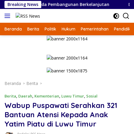
Langsung
2027, Fokus pada Pembangunan Berkelanjutan
Breaking News
Dukung
ke
konten
Beranda
Berita
Politik
Hukum
Pemerintahan
Pendidika
Beranda
Berita
Berita
,
Daerah
,
Kementerian
,
Luwu Timur
,
Sosial
Wabup Puspawati Serahkan 321
Bantuan Atensi Kepada Anak
Yatim Piatu di Luwu Timur