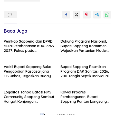
Baca Juga
Pemkab Soppeng dan DPRD
Dukung Program Nasional,
Mulai Pembahasan KUA-PPAS
Bupati Soppeng Komitmen
2027, Fokus pada
Wujudkan Pertanian Modern
Pembangunan Berkelanjutan
dan Swasembada Pangan
Wakil Bupati Soppeng Buka
Bupati Soppeng Resmikan
Pengabdian Pascasarjana
Program DAK Sanitasi 2026,
FIB Unhas, Tegaskan Budaya
200 Tangki Septik Individual
sebagai Identitas dan
Dibangun di Lilirilau
Benteng Bangsa
Loyalitas Tanpa Batas! RMS
Kawal Progres
Community Soppeng Sambut
Pembangunan, Bupati
Hangat Kunjungan
Soppeng Pantau Langsung
Persaudaraan RMS
Kesiapan SRT 64
Community Pinrang