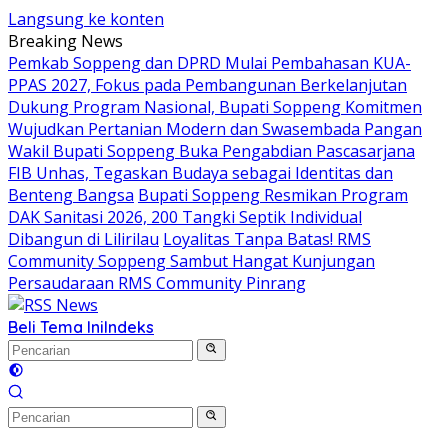
Langsung ke konten
Breaking News
Pemkab Soppeng dan DPRD Mulai Pembahasan KUA-
PPAS 2027, Fokus pada Pembangunan Berkelanjutan
Dukung Program Nasional, Bupati Soppeng Komitmen
Wujudkan Pertanian Modern dan Swasembada Pangan
Wakil Bupati Soppeng Buka Pengabdian Pascasarjana
FIB Unhas, Tegaskan Budaya sebagai Identitas dan
Benteng Bangsa
Bupati Soppeng Resmikan Program
DAK Sanitasi 2026, 200 Tangki Septik Individual
Dibangun di Lilirilau
Loyalitas Tanpa Batas! RMS
Community Soppeng Sambut Hangat Kunjungan
Persaudaraan RMS Community Pinrang
Beli Tema Ini
Indeks