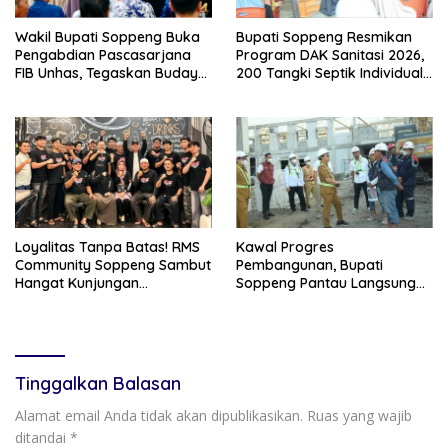
Wakil Bupati Soppeng Buka
Bupati Soppeng Resmikan
Pengabdian Pascasarjana
Program DAK Sanitasi 2026,
FIB Unhas, Tegaskan Budaya
200 Tangki Septik Individual
sebagai Identitas dan
Dibangun di Lilirilau
Benteng Bangsa
Loyalitas Tanpa Batas! RMS
Kawal Progres
Community Soppeng Sambut
Pembangunan, Bupati
Hangat Kunjungan
Soppeng Pantau Langsung
Persaudaraan RMS
Kesiapan SRT 64
Community Pinrang
Tinggalkan Balasan
Alamat email Anda tidak akan dipublikasikan.
Ruas yang wajib
ditandai
*