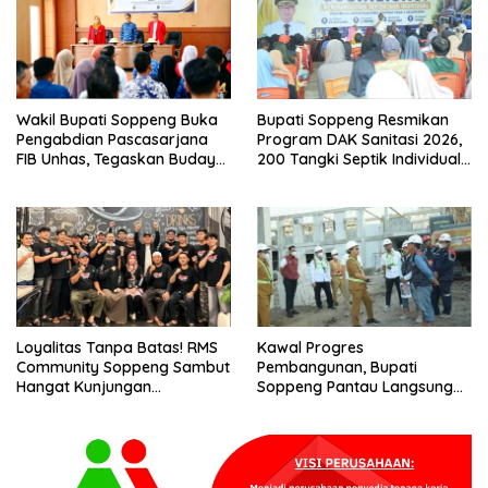
Wakil Bupati Soppeng Buka
Bupati Soppeng Resmikan
Pengabdian Pascasarjana
Program DAK Sanitasi 2026,
FIB Unhas, Tegaskan Budaya
200 Tangki Septik Individual
sebagai Identitas dan
Dibangun di Lilirilau
Benteng Bangsa
Loyalitas Tanpa Batas! RMS
Kawal Progres
Community Soppeng Sambut
Pembangunan, Bupati
Hangat Kunjungan
Soppeng Pantau Langsung
Persaudaraan RMS
Kesiapan SRT 64
Community Pinrang