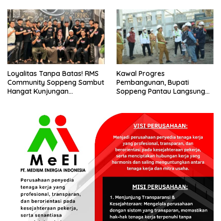
Benteng Bangsa
Loyalitas Tanpa Batas! RMS
Kawal Progres
Community Soppeng Sambut
Pembangunan, Bupati
Hangat Kunjungan
Soppeng Pantau Langsung
Persaudaraan RMS
Kesiapan SRT 64
Community Pinrang