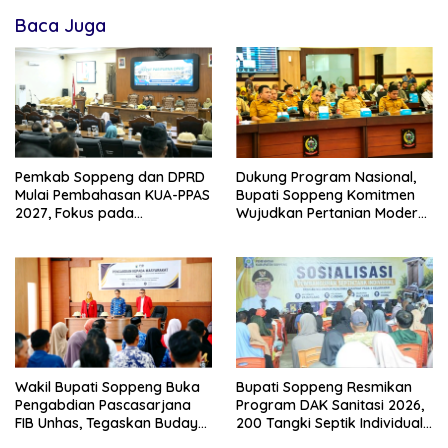
Baca Juga
Pemkab Soppeng dan DPRD
Dukung Program Nasional,
Mulai Pembahasan KUA-PPAS
Bupati Soppeng Komitmen
2027, Fokus pada
Wujudkan Pertanian Modern
Pembangunan Berkelanjutan
dan Swasembada Pangan
Wakil Bupati Soppeng Buka
Bupati Soppeng Resmikan
Pengabdian Pascasarjana
Program DAK Sanitasi 2026,
FIB Unhas, Tegaskan Budaya
200 Tangki Septik Individual
sebagai Identitas dan
Dibangun di Lilirilau