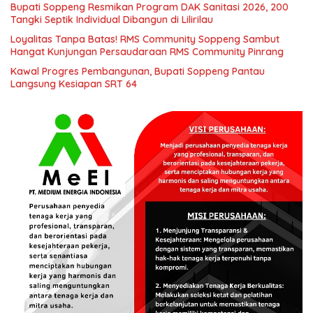
Bupati Soppeng Resmikan Program DAK Sanitasi 2026, 200
Tangki Septik Individual Dibangun di Lilirilau
Loyalitas Tanpa Batas! RMS Community Soppeng Sambut
Hangat Kunjungan Persaudaraan RMS Community Pinrang
Kawal Progres Pembangunan, Bupati Soppeng Pantau
Langsung Kesiapan SRT 64