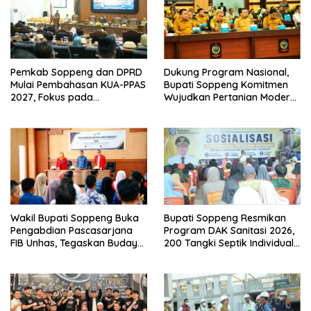
Pemkab Soppeng dan DPRD
Dukung Program Nasional,
Mulai Pembahasan KUA-PPAS
Bupati Soppeng Komitmen
2027, Fokus pada
Wujudkan Pertanian Modern
Pembangunan Berkelanjutan
dan Swasembada Pangan
Wakil Bupati Soppeng Buka
Bupati Soppeng Resmikan
Pengabdian Pascasarjana
Program DAK Sanitasi 2026,
FIB Unhas, Tegaskan Budaya
200 Tangki Septik Individual
sebagai Identitas dan
Dibangun di Lilirilau
Benteng Bangsa