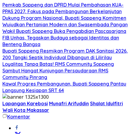
Pemkab Soppeng dan DPRD Mulai Pembahasan KUA-
PPAS 2027, Fokus pada Pembangunan Berkelanjutan
Dukung Program Nasional, Bupati Soppeng Komitmen
Wujudkan Pertanian Modern dan Swasembada Pangan
Wakil Bupati Soppeng Buka Pengabdian Pascasarjana
FIB Unhas, Tegaskan Budaya sebagai Identitas dan
Benteng Bangsa
Bupati Soppeng Resmikan Program DAK Sanitasi 2026,
200 Tangki Septik Individual Dibangun di Lilirilau
Loyalitas Tanpa Batas! RMS Community Soppeng
Sambut Hangat Kunjungan Persaudaraan RMS
Community Pinrang
Kawal Progres Pembangunan, Bupati Soppeng Pantau
Langsung Kesiapan SRT 64
Lapangan Karebosi
Munafri Arifuddin
Shalat Idulfitri
Wali Kota Makassar
Komentar