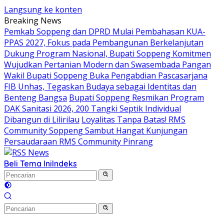
Langsung ke konten
Breaking News
Pemkab Soppeng dan DPRD Mulai Pembahasan KUA-
PPAS 2027, Fokus pada Pembangunan Berkelanjutan
Dukung Program Nasional, Bupati Soppeng Komitmen
Wujudkan Pertanian Modern dan Swasembada Pangan
Wakil Bupati Soppeng Buka Pengabdian Pascasarjana
FIB Unhas, Tegaskan Budaya sebagai Identitas dan
Benteng Bangsa
Bupati Soppeng Resmikan Program
DAK Sanitasi 2026, 200 Tangki Septik Individual
Dibangun di Lilirilau
Loyalitas Tanpa Batas! RMS
Community Soppeng Sambut Hangat Kunjungan
Persaudaraan RMS Community Pinrang
Beli Tema Ini
Indeks