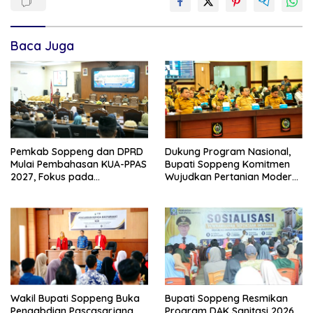
Baca Juga
Pemkab Soppeng dan DPRD
Dukung Program Nasional,
Mulai Pembahasan KUA-PPAS
Bupati Soppeng Komitmen
2027, Fokus pada
Wujudkan Pertanian Modern
Pembangunan Berkelanjutan
dan Swasembada Pangan
Wakil Bupati Soppeng Buka
Bupati Soppeng Resmikan
Pengabdian Pascasarjana
Program DAK Sanitasi 2026,