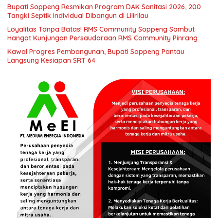
Bupati Soppeng Resmikan Program DAK Sanitasi 2026, 200
Tangki Septik Individual Dibangun di Lilirilau
Loyalitas Tanpa Batas! RMS Community Soppeng Sambut
Hangat Kunjungan Persaudaraan RMS Community Pinrang
Kawal Progres Pembangunan, Bupati Soppeng Pantau
Langsung Kesiapan SRT 64