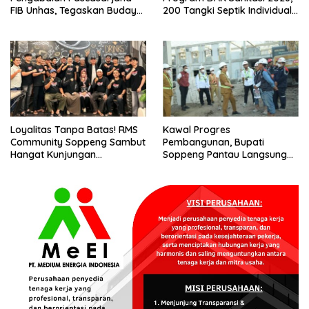
FIB Unhas, Tegaskan Budaya
200 Tangki Septik Individual
sebagai Identitas dan
Dibangun di Lilirilau
Benteng Bangsa
Loyalitas Tanpa Batas! RMS
Kawal Progres
Community Soppeng Sambut
Pembangunan, Bupati
Hangat Kunjungan
Soppeng Pantau Langsung
Persaudaraan RMS
Kesiapan SRT 64
Community Pinrang