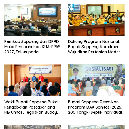
Pemkab Soppeng dan DPRD
Dukung Program Nasional,
Mulai Pembahasan KUA-PPAS
Bupati Soppeng Komitmen
2027, Fokus pada
Wujudkan Pertanian Modern
Pembangunan Berkelanjutan
dan Swasembada Pangan
Wakil Bupati Soppeng Buka
Bupati Soppeng Resmikan
Pengabdian Pascasarjana
Program DAK Sanitasi 2026,
FIB Unhas, Tegaskan Budaya
200 Tangki Septik Individual
sebagai Identitas dan
Dibangun di Lilirilau
Benteng Bangsa