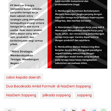
calon kepala daerah
Dua Bacakada Ambil Formulir di NasDem Soppeng
NasDem Soppeng
pilkada soppeng
soppeng