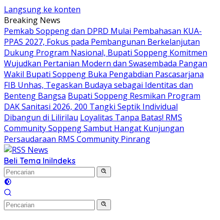
Langsung ke konten
Breaking News
Pemkab Soppeng dan DPRD Mulai Pembahasan KUA-
PPAS 2027, Fokus pada Pembangunan Berkelanjutan
Dukung Program Nasional, Bupati Soppeng Komitmen
Wujudkan Pertanian Modern dan Swasembada Pangan
Wakil Bupati Soppeng Buka Pengabdian Pascasarjana
FIB Unhas, Tegaskan Budaya sebagai Identitas dan
Benteng Bangsa
Bupati Soppeng Resmikan Program
DAK Sanitasi 2026, 200 Tangki Septik Individual
Dibangun di Lilirilau
Loyalitas Tanpa Batas! RMS
Community Soppeng Sambut Hangat Kunjungan
Persaudaraan RMS Community Pinrang
Beli Tema Ini
Indeks