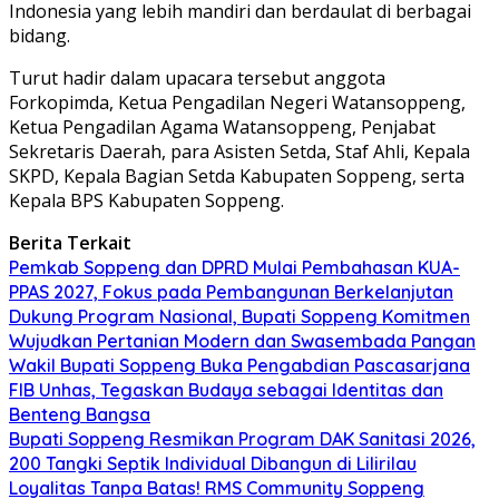
Indonesia yang lebih mandiri dan berdaulat di berbagai
bidang.
Turut hadir dalam upacara tersebut anggota
Forkopimda, Ketua Pengadilan Negeri Watansoppeng,
Ketua Pengadilan Agama Watansoppeng, Penjabat
Sekretaris Daerah, para Asisten Setda, Staf Ahli, Kepala
SKPD, Kepala Bagian Setda Kabupaten Soppeng, serta
Kepala BPS Kabupaten Soppeng.
Berita Terkait
Pemkab Soppeng dan DPRD Mulai Pembahasan KUA-
PPAS 2027, Fokus pada Pembangunan Berkelanjutan
Dukung Program Nasional, Bupati Soppeng Komitmen
Wujudkan Pertanian Modern dan Swasembada Pangan
Wakil Bupati Soppeng Buka Pengabdian Pascasarjana
FIB Unhas, Tegaskan Budaya sebagai Identitas dan
Benteng Bangsa
Bupati Soppeng Resmikan Program DAK Sanitasi 2026,
200 Tangki Septik Individual Dibangun di Lilirilau
Loyalitas Tanpa Batas! RMS Community Soppeng