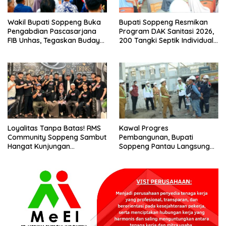
Wakil Bupati Soppeng Buka
Bupati Soppeng Resmikan
Pengabdian Pascasarjana
Program DAK Sanitasi 2026,
FIB Unhas, Tegaskan Budaya
200 Tangki Septik Individual
sebagai Identitas dan
Dibangun di Lilirilau
Benteng Bangsa
Loyalitas Tanpa Batas! RMS
Kawal Progres
Community Soppeng Sambut
Pembangunan, Bupati
Hangat Kunjungan
Soppeng Pantau Langsung
Persaudaraan RMS
Kesiapan SRT 64
Community Pinrang