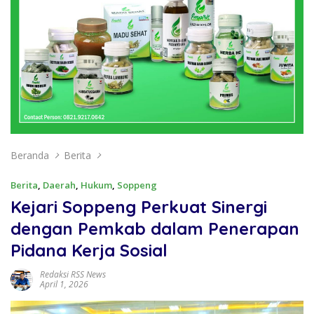
Beranda
Berita
Berita
,
Daerah
,
Hukum
,
Soppeng
Kejari Soppeng Perkuat Sinergi
dengan Pemkab dalam Penerapan
Pidana Kerja Sosial
Redaksi RSS News
April 1, 2026