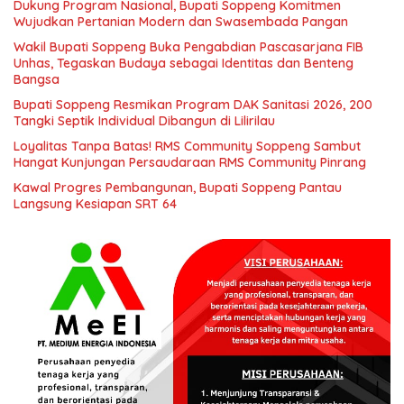
Dukung Program Nasional, Bupati Soppeng Komitmen
Wujudkan Pertanian Modern dan Swasembada Pangan
Wakil Bupati Soppeng Buka Pengabdian Pascasarjana FIB
Unhas, Tegaskan Budaya sebagai Identitas dan Benteng
Bangsa
Bupati Soppeng Resmikan Program DAK Sanitasi 2026, 200
Tangki Septik Individual Dibangun di Lilirilau
Loyalitas Tanpa Batas! RMS Community Soppeng Sambut
Hangat Kunjungan Persaudaraan RMS Community Pinrang
Kawal Progres Pembangunan, Bupati Soppeng Pantau
Langsung Kesiapan SRT 64