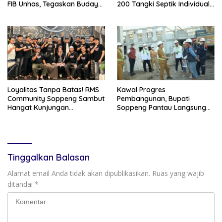
FIB Unhas, Tegaskan Budaya
200 Tangki Septik Individual
sebagai Identitas dan
Dibangun di Lilirilau
Benteng Bangsa
Loyalitas Tanpa Batas! RMS
Kawal Progres
Community Soppeng Sambut
Pembangunan, Bupati
Hangat Kunjungan
Soppeng Pantau Langsung
Persaudaraan RMS
Kesiapan SRT 64
Community Pinrang
Tinggalkan Balasan
Alamat email Anda tidak akan dipublikasikan.
Ruas yang wajib
ditandai
*