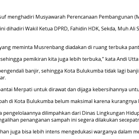
usuf menghadiri Musyawarah Perencanaan Pembangunan (Mu
i dihadiri Wakil Ketua DPRD, Fahidin HDK, Sekda, Muh Ali 
 yang meminta Musrenbang diadakan di ruang terbuka panta
, sehingga pemikiran kita juga lebih terbuka,” kata Andi Ut
engendali banjir, sehingga Kota Bulukumba tidak lagi banj
ar.
s pantai Merpati untuk dirawat dan dijaga kebersihannya u
ah di Kota Bulukumba belum maksimal karena kurangnya 
pengelolaannya dilimpahkan dari Dinas Lingkungan Hidup 
ngalihan penanganan sampah ini segera dilakukan secepatny
rahan juga bisa lebih intens mengedukasi warganya dalam m