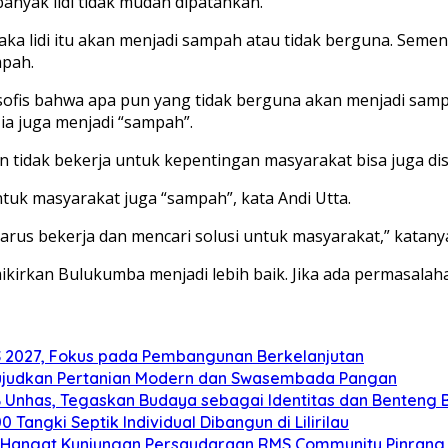
banyak lidi tidak mudah dipatahkan.
 maka lidi itu akan menjadi sampah atau tidak berguna. Seme
mpah.
filsofis bahwa apa pun yang tidak berguna akan menjadi sa
a juga menjadi “sampah”.
an tidak bekerja untuk kepentingan masyarakat bisa juga d
ntuk masyarakat juga “sampah”, kata Andi Utta.
us bekerja dan mencari solusi untuk masyarakat,” katanya
rkan Bulukumba menjadi lebih baik. Jika ada permasalahan
2027, Fokus pada Pembangunan Berkelanjutan
ujudkan Pertanian Modern dan Swasembada Pangan
B Unhas, Tegaskan Budaya sebagai Identitas dan Benteng
angki Septik Individual Dibangun di Lilirilau
 Hangat Kunjungan Persaudaraan RMS Community Pinrang