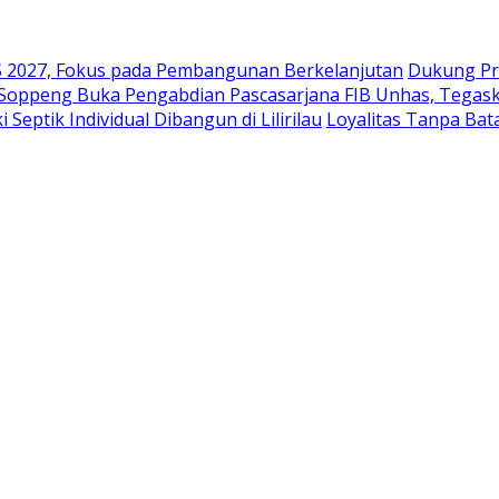
2027, Fokus pada Pembangunan Berkelanjutan
Dukung Pr
 Soppeng Buka Pengabdian Pascasarjana FIB Unhas, Tegask
eptik Individual Dibangun di Lilirilau
Loyalitas Tanpa Ba