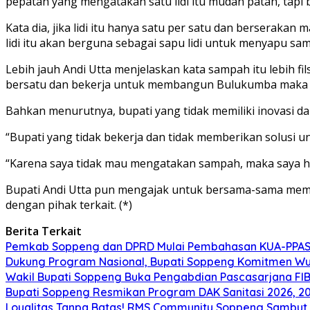
pepatah yang mengatakan satu lidi itu mudah patah, tapi 
Kata dia, jika lidi itu hanya satu per satu dan berserakan
lidi itu akan berguna sebagai sapu lidi untuk menyapu sa
Lebih jauh Andi Utta menjelaskan kata sampah itu lebih 
bersatu dan bekerja untuk membangun Bulukumba maka i
Bahkan menurutnya, bupati yang tidak memiliki inovasi d
“Bupati yang tidak bekerja dan tidak memberikan solusi u
“Karena saya tidak mau mengatakan sampah, maka saya har
Bupati Andi Utta pun mengajak untuk bersama-sama memiki
dengan pihak terkait. (*)
Berita Terkait
Pemkab Soppeng dan DPRD Mulai Pembahasan KUA-PPAS 
Dukung Program Nasional, Bupati Soppeng Komitmen W
Wakil Bupati Soppeng Buka Pengabdian Pascasarjana FI
Bupati Soppeng Resmikan Program DAK Sanitasi 2026, 200 T
Loyalitas Tanpa Batas! RMS Community Soppeng Sambut