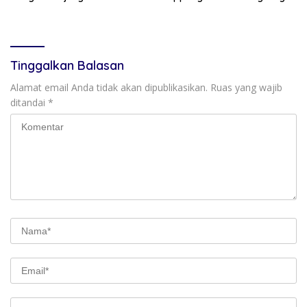
Persaudaraan RMS
Kesiapan SRT 64
Community Pinrang
Tinggalkan Balasan
Alamat email Anda tidak akan dipublikasikan.
Ruas yang wajib
ditandai
*