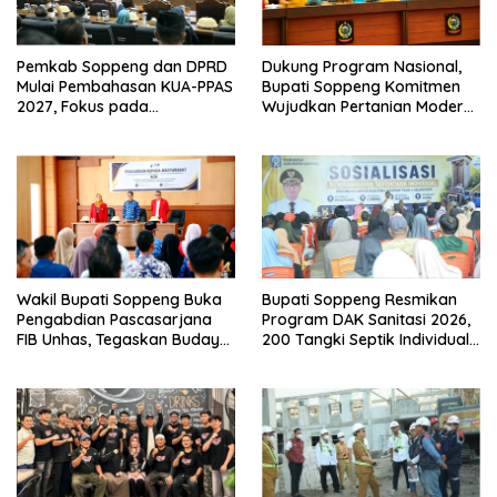
Pemkab Soppeng dan DPRD
Dukung Program Nasional,
Mulai Pembahasan KUA-PPAS
Bupati Soppeng Komitmen
2027, Fokus pada
Wujudkan Pertanian Modern
Pembangunan Berkelanjutan
dan Swasembada Pangan
Wakil Bupati Soppeng Buka
Bupati Soppeng Resmikan
Pengabdian Pascasarjana
Program DAK Sanitasi 2026,
FIB Unhas, Tegaskan Budaya
200 Tangki Septik Individual
sebagai Identitas dan
Dibangun di Lilirilau
Benteng Bangsa