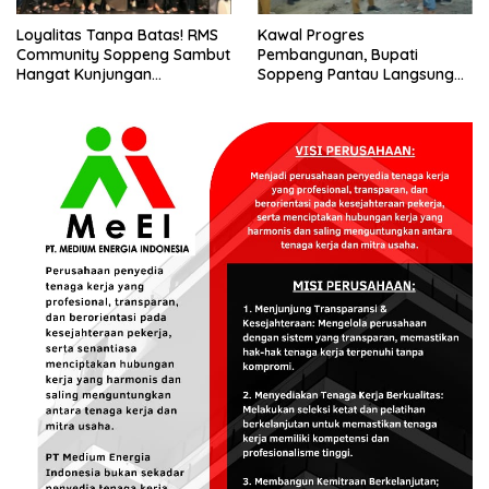
Loyalitas Tanpa Batas! RMS
Kawal Progres
Community Soppeng Sambut
Pembangunan, Bupati
Hangat Kunjungan
Soppeng Pantau Langsung
Persaudaraan RMS
Kesiapan SRT 64
Community Pinrang