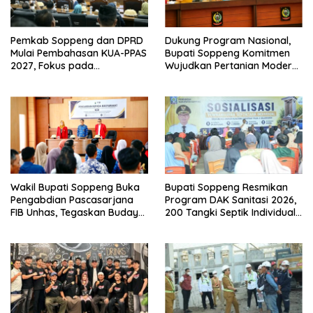
Pemkab Soppeng dan DPRD
Dukung Program Nasional,
Mulai Pembahasan KUA-PPAS
Bupati Soppeng Komitmen
2027, Fokus pada
Wujudkan Pertanian Modern
Pembangunan Berkelanjutan
dan Swasembada Pangan
Wakil Bupati Soppeng Buka
Bupati Soppeng Resmikan
Pengabdian Pascasarjana
Program DAK Sanitasi 2026,
FIB Unhas, Tegaskan Budaya
200 Tangki Septik Individual
sebagai Identitas dan
Dibangun di Lilirilau
Benteng Bangsa