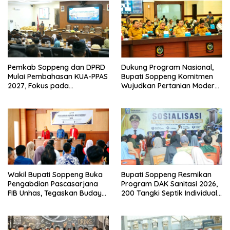
Pemkab Soppeng dan DPRD
Dukung Program Nasional,
Mulai Pembahasan KUA-PPAS
Bupati Soppeng Komitmen
2027, Fokus pada
Wujudkan Pertanian Modern
Pembangunan Berkelanjutan
dan Swasembada Pangan
Wakil Bupati Soppeng Buka
Bupati Soppeng Resmikan
Pengabdian Pascasarjana
Program DAK Sanitasi 2026,
FIB Unhas, Tegaskan Budaya
200 Tangki Septik Individual
sebagai Identitas dan
Dibangun di Lilirilau
Benteng Bangsa