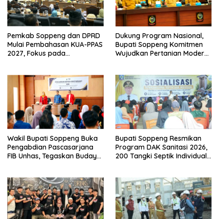
Pemkab Soppeng dan DPRD
Dukung Program Nasional,
Mulai Pembahasan KUA-PPAS
Bupati Soppeng Komitmen
2027, Fokus pada
Wujudkan Pertanian Modern
Pembangunan Berkelanjutan
dan Swasembada Pangan
Wakil Bupati Soppeng Buka
Bupati Soppeng Resmikan
Pengabdian Pascasarjana
Program DAK Sanitasi 2026,
FIB Unhas, Tegaskan Budaya
200 Tangki Septik Individual
sebagai Identitas dan
Dibangun di Lilirilau
Benteng Bangsa