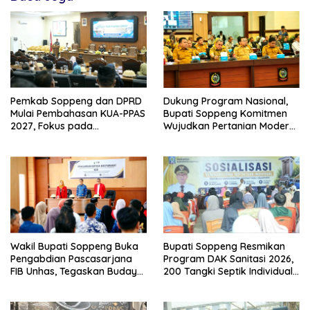
Pemkab Soppeng dan DPRD
Dukung Program Nasional,
Mulai Pembahasan KUA-PPAS
Bupati Soppeng Komitmen
2027, Fokus pada
Wujudkan Pertanian Modern
Pembangunan Berkelanjutan
dan Swasembada Pangan
Wakil Bupati Soppeng Buka
Bupati Soppeng Resmikan
Pengabdian Pascasarjana
Program DAK Sanitasi 2026,
FIB Unhas, Tegaskan Budaya
200 Tangki Septik Individual
sebagai Identitas dan
Dibangun di Lilirilau
Benteng Bangsa